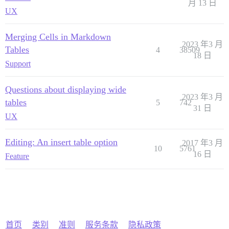
月 13 日
UX
Merging Cells in Markdown
2023 年3 月
Tables
4
38509
18 日
Support
Questions about displaying wide
2023 年3 月
tables
5
742
31 日
UX
Editing: An insert table option
2017 年3 月
10
5761
16 日
Feature
首页
类别
准则
服务条款
隐私政策