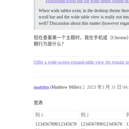
Horizontal scroll bar for wide tables visible i
When wide tables exist, in the desktop theme there 
scroll bar and the wide table view is really not in
well? Discussion about this matter (however rega
但在查看第一个主题时，我在手机或（Chrome
期行为是什么？
Offer a wide-screen expand-table view for regular u
mattdm
(Matthew Miller)
2
2023 年3 月 31 日 04:
宽表
列 1
列 2
列
123456789012345678
123456789012345678
1