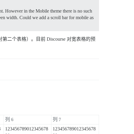
right. However in the Mobile theme there is no such
creen width. Could we add a scroll bar for mobile as
表格）。目前 Discourse 对宽表格的预
列 6
列 7
8
123456789012345678
123456789012345678