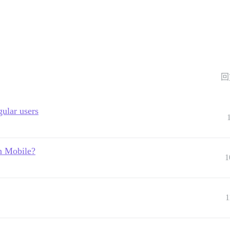
回
gular users
in Mobile?
1
1