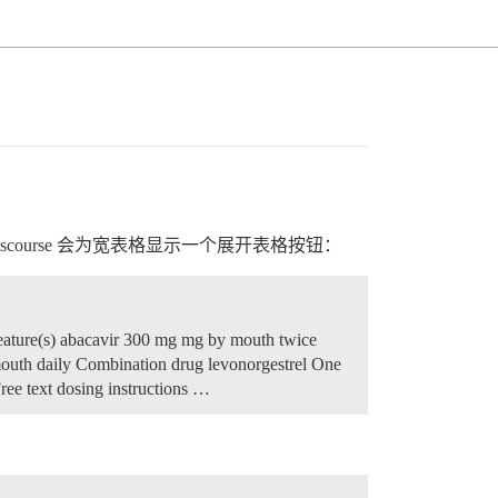
course 会为宽表格显示一个展开表格按钮：
) Feature(s) abacavir 300 mg mg by mouth twice
 mouth daily Combination drug levonorgestrel One
Free text dosing instructions …