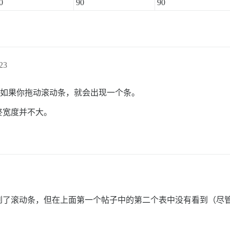
0
90
90
23
，但如果你拖动滚动条，就会出现一个条。
终宽度并不大。
了滚动条，但在上面第一个帖子中的第二个表中没有看到（尽管右