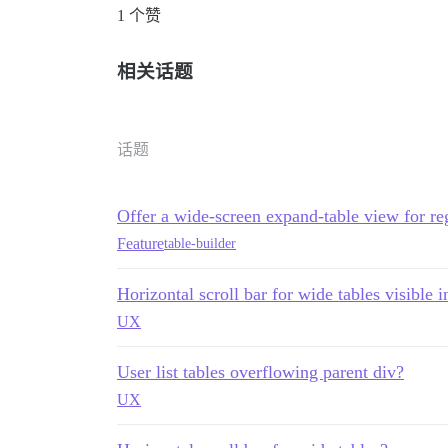
1 个赞
相关话题
话题
Offer a wide-screen expand-table view for re
Feature
table-builder
Horizontal scroll bar for wide tables visible 
UX
User list tables overflowing parent div?
UX