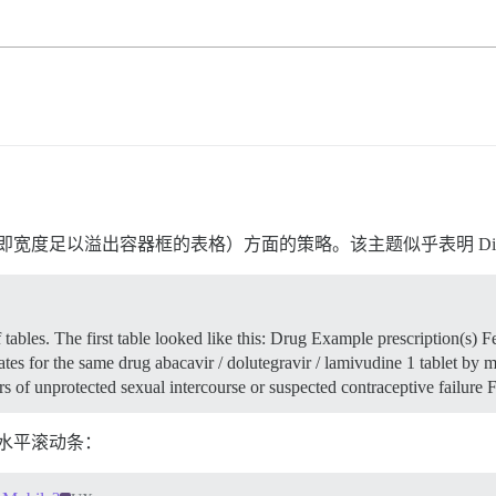
表格（即宽度足以溢出容器框的表格）方面的策略。该主题似乎表明 Dis
of tables. The first table looked like this: Drug Example prescription(s
tes for the same drug abacavir / dolutegravir / lamivudine 1 tablet by
s of unprotected sexual intercourse or suspected contraceptive failure 
显示水平滚动条：