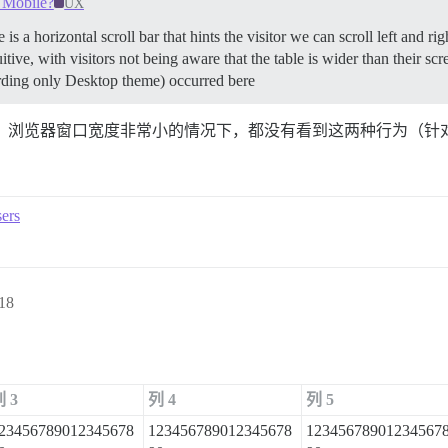
n Mobile?
UX
is a horizontal scroll bar that hints the visitor we can scroll left and 
tuitive, with visitors not being aware that the table is wider than their s
rding only Desktop theme) occurred bere
）浏览器窗口宽度非常小的情况下，都没有看到这两种行为（针对第二个
sers
18
 3
列 4
列 5
23456789012345678
123456789012345678
12345678901234567