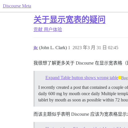
Discourse Meta
关于显示宽表的疑问
贡献
用户体验
jlc
(John L. Clark)
1
2023 年3 月 31 日 02:45
我很想了解更多关于 Discourse 在显示宽
Expand Table button shows wrong table
Bug
I recently created a post that contained a couple 
daily 600 mg by mouth once daily Multiple templa
tablet by mouth as soon as possible within 72 hour
而该主题似乎表明 Discourse 应该为宽表格