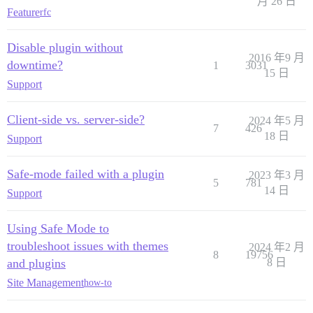
月 26 日
Feature
rfc
Disable plugin without
2016 年9 月
downtime?
1
3031
15 日
Support
Client-side vs. server-side?
2024 年5 月
7
426
18 日
Support
Safe-mode failed with a plugin
2023 年3 月
5
781
14 日
Support
Using Safe Mode to
troubleshoot issues with themes
2024 年2 月
8
19756
and plugins
8 日
Site Management
how-to