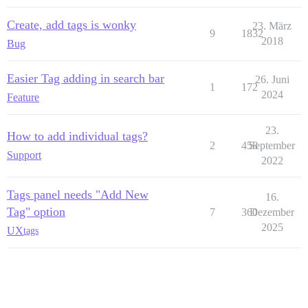
Create, add tags is wonky
23. März
9
1832
2018
Bug
Easier Tag adding in search bar
26. Juni
1
172
2024
Feature
23.
How to add individual tags?
2
458
September
Support
2022
Tags panel needs "Add New
16.
Tag" option
7
360
Dezember
2025
UX
tags