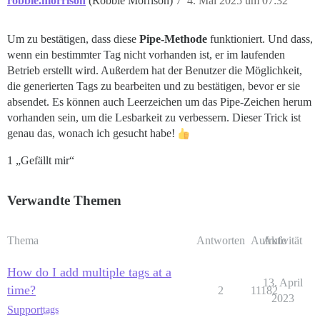
robbie.morrison
(Robbie Morrison)
7
4. Mai 2025 um 07:32
Um zu bestätigen, dass diese
Pipe-Methode
funktioniert. Und dass,
wenn ein bestimmter Tag nicht vorhanden ist, er im laufenden
Betrieb erstellt wird. Außerdem hat der Benutzer die Möglichkeit,
die generierten Tags zu bearbeiten und zu bestätigen, bevor er sie
absendet. Es können auch Leerzeichen um das Pipe-Zeichen herum
vorhanden sein, um die Lesbarkeit zu verbessern. Dieser Trick ist
genau das, wonach ich gesucht habe!
1 „Gefällt mir“
Verwandte Themen
Thema
Antworten
Aufrufe
Aktivität
How do I add multiple tags at a
13. April
time?
2
11182
2023
Support
tags