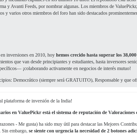
rma y Avanti Feeds, por nombrar algunas. Los miembros de ValuePickr,
os y varios otros miembros del foro han sido destacados prominentemente
 en inversiones en 2010, hoy
hemos crecido hasta superar los 38,000
entos que van desde principiantes y estudiantes, hasta inversores senio
specíficos— ¡colaborando activamente en negocios de interés mutuo!
rincipios: Democrático (siempre será GRATUITO), Responsable y que of
al plataforma de inversión de la India!
arios en ValuePickr está el sistema de reputación de Valoraciones
azones - Me gusta) ha sido muy útil para destacar las Mejores Contrib
s. Sin embargo,
se siente con urgencia la necesidad de 2 botones adi