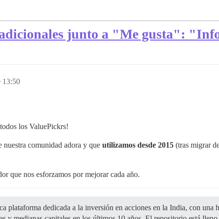
adicionales junto a "Me gusta": "In
0 13:50
todos los ValuePickrs!
ue nuestra comunidad adora y que
utilizamos desde 2015
(tras migrar d
ador que nos esforzamos por mejorar cada año.
ica plataforma dedicada a la inversión en acciones en la India, con una
s y medianas capitales en los últimos 10 años. El repositorio está llen