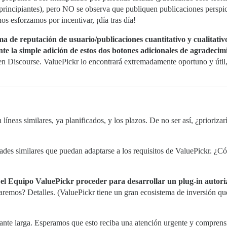
principiantes), pero NO se observa que publiquen publicaciones perspi
s esforzamos por incentivar, ¡día tras día!
 de reputación de usuario/publicaciones cuantitativo y cualitativ
te la simple adición de estos dos botones adicionales de agradecim
en Discourse. ValuePickr lo encontrará extremadamente oportuno y útil,
 líneas similares, ya planificados, y los plazos. De no ser así, ¿prior
ades similares que puedan adaptarse a los requisitos de ValuePickr. ¿
el Equipo ValuePickr proceder para desarrollar un plug-in autor
aremos? Detalles. (ValuePickr tiene un gran ecosistema de inversión qu
stante larga. Esperamos que esto reciba una atención urgente y comprens