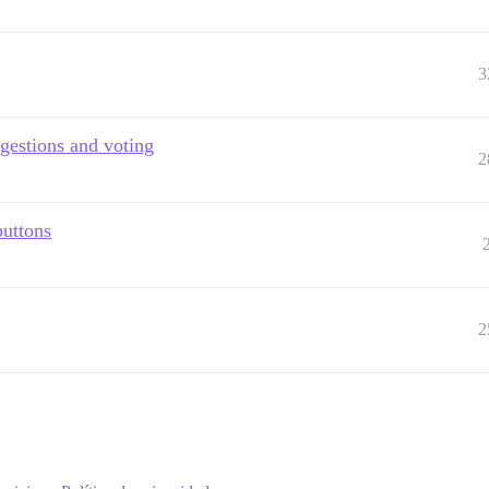
3
ggestions and voting
2
buttons
2