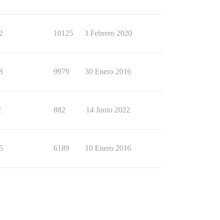
2
10125
3 Febrero 2020
8
9979
30 Enero 2016
2
882
14 Junio 2022
5
6189
10 Enero 2016