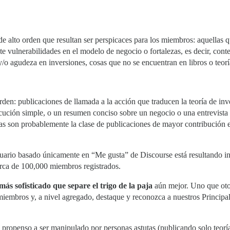
 alto orden que resultan ser perspicaces para los miembros: aquellas qu
te vulnerabilidades en el modelo de negocio o fortalezas, es decir, co
/o agudeza en inversiones, cosas que no se encuentran en libros o teorí
en: publicaciones de llamada a la acción que traducen la teoría de inve
cución simple, o un resumen conciso sobre un negocio o una entrevista 
stas son probablemente la clase de publicaciones de mayor contribución 
usuario basado únicamente en “Me gusta” de Discourse está resultando i
arca de 100,000 miembros registrados.
ás sofisticado que separe el trigo de la paja
aún mejor. Uno que otor
miembros y, a nivel agregado, destaque y reconozca a nuestros Princip
 propenso a ser manipulado por personas astutas (publicando solo teoría, 