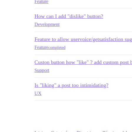
Feature
How can I add "dislike" button?
Development
Feature to allow uservoice/getsatisfaction su
Feature
completed
Custon button how "like" ? add custom post 
Support
Is "liking" a post too intimidating?
UX