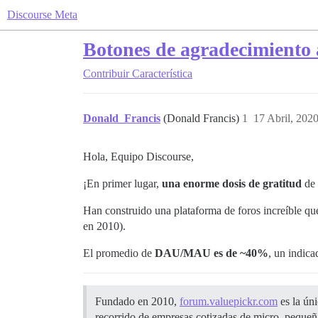
Discourse Meta
Botones de agradecimiento 
Contribuir
Característica
Donald_Francis
(Donald Francis)
1
17 Abril, 202
Hola, Equipo Discourse,
¡En primer lugar,
una enorme dosis de gratitud
de 
Han construido una plataforma de foros increíble q
en 2010).
El promedio de
DAU/MAU es de ~40%
, un indic
Fundado en 2010,
forum.valuepickr.com
es la ún
recorrido de empresas cotizadas de micro, pequeña