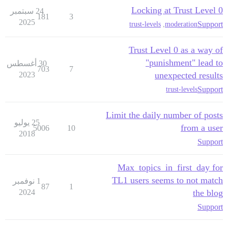
Locking at Trust Level 0
24 سبتمبر
181
3
2025
Support
trust-levels
,
moderation
Trust Level 0 as a way of
"punishment" lead to
30 أغسطس
703
7
2023
unexpected results
Support
trust-levels
Limit the daily number of posts
25 يوليو
from a user
5006
10
2018
Support
Max_topics_in_first_day for
TL1 users seems to not match
1 نوفمبر
87
1
2024
the blog
Support