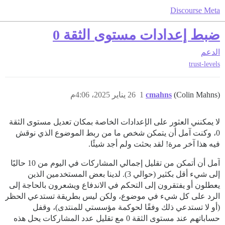
Discourse Meta
ضبط إعدادات مستوى الثقة 0
الدعم
trust-levels
(Colin Mahns)
cmahns
1
26 يناير 2025، 4:06م
لا يمكنني العثور على الإعدادات الخاصة بمكان تعديل مستوى الثقة
0، وكنت آمل أن يتمكن شخص ما من ربط الموضوع الذي نوقش
فيه هذا آخر مرة! لقد بحثت ولم أجد شيئًا.
آمل أن أتمكن من تقليل إجمالي المشاركات في اليوم من 10 حاليًا
إلى شيء أقل بكثير (حوالي 3). لدينا بعض المستخدمين الذين
يعطلون أو يفتقرون إلى التحكم في الاندفاع ويشعرون بالحاجة إلى
الرد على كل شيء في موضوع، ولكن ليس بطريقة تستدعي الحظر
(أو لا تستدعي ذلك وفقًا لحوكمة مؤسستي للمنتدى)، وقفل
حساباتهم عند مستوى الثقة 0 مع تقليل عدد المشاركات يحل هذه