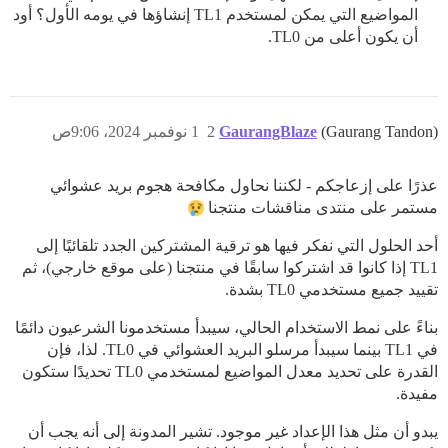
المواضيع التي يمكن لمستخدم TL1 إنشاؤها في يومه الأول؟ أود
أن يكون أعلى من TL0.
(Gaurang Tandon)
GaurangBlaze
2
1 نوفمبر 2024، 9:06ص
عذرًا على إزعاجكم - لكننا نحاول مكافحة هجوم بريد عشوائي
مستمر على منتدى مناقشات منتجنا
أحد الحلول التي نفكر فيها هو ترقية المشتركين الجدد تلقائيًا إلى
TL1 إذا كانوا قد اشتركوا سابقًا في منتجنا (على موقع خارجي)، ثم
تقييد جميع مستخدمي TL0 بشدة.
بناءً على نمط الاستخدام الحالي، سيبدأ مستخدمونا الشرعيون دائمًا
في TL1 بينما سيبدأ مرسلو البريد العشوائي في TL0. لذا، فإن
القدرة على تحديد معدل المواضيع لمستخدمي TL0 تحديدًا ستكون
مفيدة.
يبدو أن مثل هذا الإعداد غير موجود. تشير المدونة إلى أنه يجب أن