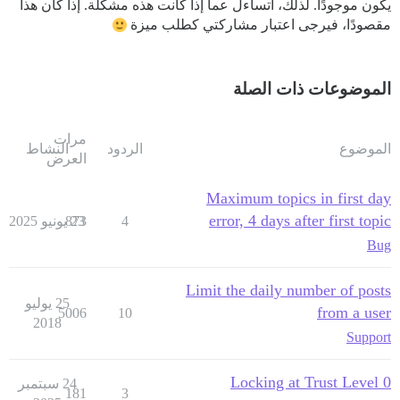
يكون موجودًا. لذلك، أتساءل عما إذا كانت هذه مشكلة. إذا كان هذا
مقصودًا، فيرجى اعتبار مشاركتي كطلب ميزة
الموضوعات ذات الصلة
مرات
الموضوع
الردود
النشاط
العرض
Maximum topics in first day
error, 4 days after first topic
4
23 يونيو 2025
873
Bug
Limit the daily number of posts
25 يوليو
from a user
5006
10
2018
Support
Locking at Trust Level 0
24 سبتمبر
181
3