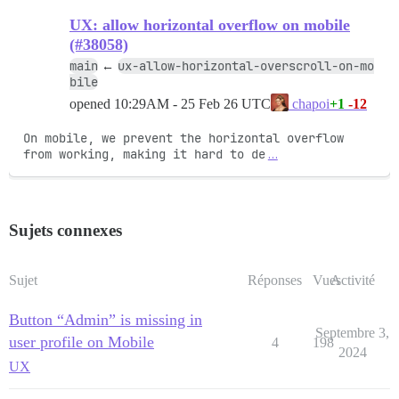
UX: allow horizontal overflow on mobile
(#38058)
main
ux-allow-horizontal-overscroll-on-mo
←
bile
opened
10:29AM - 25 Feb 26 UTC
+1
-12
chapoi
On mobile, we prevent the horizontal overflow 
from working, making it hard to de
…
Sujets connexes
Sujet
Réponses
Vues
Activité
Button “Admin” is missing in
Septembre 3,
user profile on Mobile
4
198
2024
UX