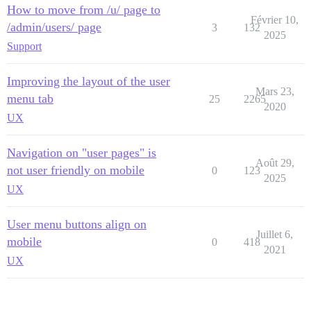
How to move from /u/ page to
Février 10,
/admin/users/ page
3
132
2025
Support
Improving the layout of the user
Mars 23,
menu tab
25
2265
2020
UX
Navigation on "user pages" is
Août 29,
not user friendly on mobile
0
123
2025
UX
User menu buttons align on
Juillet 6,
mobile
0
418
2021
UX