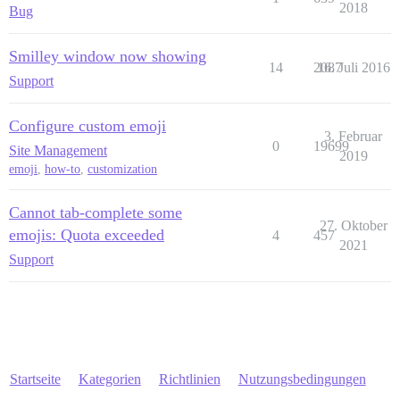
2018
Bug
Smilley window now showing
14
2087
16. Juli 2016
Support
Configure custom emoji
3. Februar
0
19699
Site Management
2019
emoji
,
how-to
,
customization
Cannot tab-complete some
27. Oktober
emojis: Quota exceeded
4
457
2021
Support
Startseite
Kategorien
Richtlinien
Nutzungsbedingungen