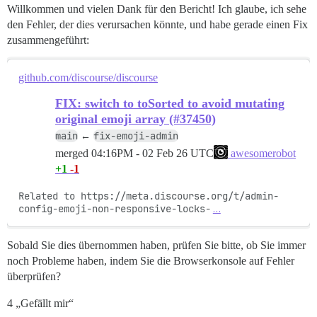
Willkommen und vielen Dank für den Bericht! Ich glaube, ich sehe
den Fehler, der dies verursachen könnte, und habe gerade einen Fix
zusammengeführt:
github.com/discourse/discourse
FIX: switch to toSorted to avoid mutating
original emoji array (#37450)
main
fix-emoji-admin
←
merged
04:16PM - 02 Feb 26 UTC
awesomerobot
+1
-1
Related to https://meta.discourse.org/t/admin-
config-emoji-non-responsive-locks-
…
Sobald Sie dies übernommen haben, prüfen Sie bitte, ob Sie immer
noch Probleme haben, indem Sie die Browserkonsole auf Fehler
überprüfen?
4 „Gefällt mir“