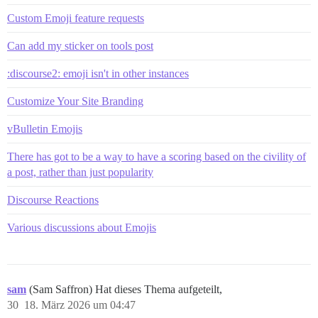
Custom Emoji feature requests
Can add my sticker on tools post
:discourse2: emoji isn't in other instances
Customize Your Site Branding
vBulletin Emojis
There has got to be a way to have a scoring based on the civility of
a post, rather than just popularity
Discourse Reactions
Various discussions about Emojis
sam
(Sam Saffron) Hat dieses Thema aufgeteilt,
30
18. März 2026 um 04:47