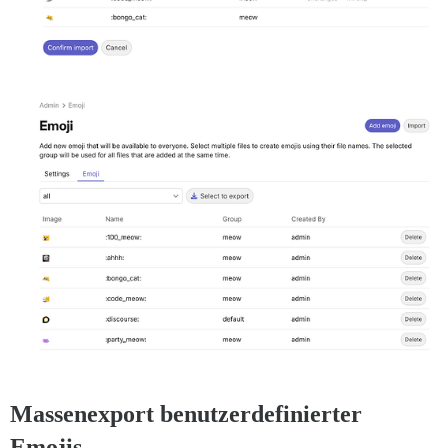
Massenexport benutzerdefinierter
Emojis