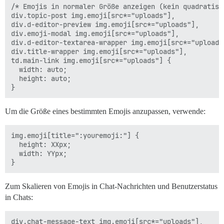
/* Emojis in normaler Größe anzeigen (kein quadratisc
div.topic-post img.emoji[src*="uploads"], 

div.d-editor-preview img.emoji[src*="uploads"], 

div.emoji-modal img.emoji[src*="uploads"], 

div.d-editor-textarea-wrapper img.emoji[src*="uploads"
div.title-wrapper img.emoji[src*="uploads"], 

td.main-link img.emoji[src*="uploads"] {

  width: auto;

  height: auto;

Um die Größe eines bestimmten Emojis anzupassen, verwende:
img.emoji[title=":youremoji:"] { 

  height: XXpx; 

  width: YYpx; 

Zum Skalieren von Emojis in Chat-Nachrichten und Benutzerstatus
in Chats:
div.chat-message-text img.emoji[src*="uploads"], 
