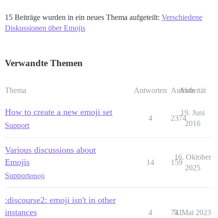
15 Beiträge wurden in ein neues Thema aufgeteilt:
Verschiedene
Diskussionen über Emojis
Verwandte Themen
Thema
Antworten
Aufrufe
Aktivität
How to create a new emoji set
19. Juni
4
2374
2016
Support
Various discussions about
16. Oktober
Emojis
14
159
2025
Support
emoji
:discourse2: emoji isn't in other
instances
4
741
5. Mai 2023