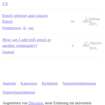
UX
Emoji selector and custom
2. Februar
Emoji
34
20053
2015
Feature
emoji
,
rfc
,
spec
How can I add troll emoji to
17. Oktober
another community?
4
1901
2016
Support
Startseite
Kategorien
Richtlinien
Nutzungsbedingungen
Datenschutzerklärung
Angetrieben von
Discourse
, beste Erfahrung mit aktiviertem