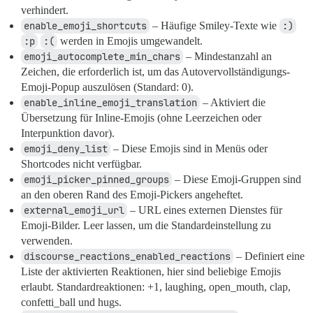
verhindert.
enable_emoji_shortcuts
– Häufige Smiley-Texte wie
:)
:p
:(
werden in Emojis umgewandelt.
emoji_autocomplete_min_chars
– Mindestanzahl an
Zeichen, die erforderlich ist, um das Autovervollständigungs-
Emoji-Popup auszulösen (Standard: 0).
enable_inline_emoji_translation
– Aktiviert die
Übersetzung für Inline-Emojis (ohne Leerzeichen oder
Interpunktion davor).
emoji_deny_list
– Diese Emojis sind in Menüs oder
Shortcodes nicht verfügbar.
emoji_picker_pinned_groups
– Diese Emoji-Gruppen sind
an den oberen Rand des Emoji-Pickers angeheftet.
external_emoji_url
– URL eines externen Dienstes für
Emoji-Bilder. Leer lassen, um die Standardeinstellung zu
verwenden.
discourse_reactions_enabled_reactions
– Definiert eine
Liste der aktivierten Reaktionen, hier sind beliebige Emojis
erlaubt. Standardreaktionen: +1, laughing, open_mouth, clap,
confetti_ball und hugs.