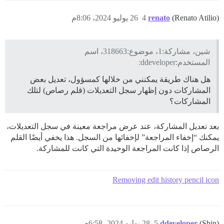
(Renato Atilio)
renato
4
26 يوليو 2024، 8:06م
شين، مشاركة:1، موضوع:318663، اسم
المستخدم:ddeveloper:
هل هناك طريقة يمكنني من خلالها كمسؤول، تعديل بعض
المشاركات دون إظهار سجل التعديلات (قلم رصاص) لتلك
المشاركات؟
بعد تعديل المشاركة، عند عرض مراجعة معينة في سجل التعديلات،
يمكنك “إخفاء المراجعة” لإخفائها من السجل. هذا يخفي أيضًا القلم
الرصاص إذا كانت المراجعة الوحيدة التي كانت للمشاركة.
Removing edit history pencil icon
(Shin)
ddeveloper
5
28 يوليو 2024، 6:58م