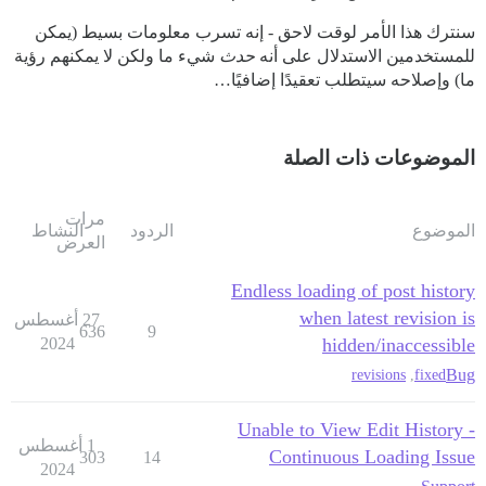
سنترك هذا الأمر لوقت لاحق - إنه تسرب معلومات بسيط (يمكن
للمستخدمين الاستدلال على أنه
حدث
شيء ما ولكن لا يمكنهم رؤية
ما) وإصلاحه سيتطلب تعقيدًا إضافيًا…
الموضوعات ذات الصلة
مرات
الموضوع
الردود
النشاط
العرض
Endless loading of post history
when latest revision is
27 أغسطس
636
9
2024
hidden/inaccessible
Bug
revisions
,
fixed
Unable to View Edit History -
1 أغسطس
Continuous Loading Issue
303
14
2024