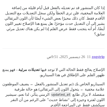
إذا كان المنشور قد تم تعديله بالفعل قبل أيام قليلة من إضافة
العلامة المخفية، فلن ترى الخطأ ولكن سجل التعديلات مع التعديل
الأقدم فقط. كان ذلك محيرًا بعض الشيء أيضًا لأن اللون البرتقالي
يشير إلى أن التعديل حدث مؤخرًا. هل يمنع هذا الإصلاح تغيير اللون
أيضًا، أم أنه يتجنب فقط عرض القلم إذا لم يكن هناك تعديل مرئي
سابق؟
zogstrip
11
26 ديسمبر 2025، 9:51ص
الإصلاح يعالج فقط الحالة التي لا توجد فيها
تعديلات مرئية
- فهو يمنع
ظهور القلم على الإطلاق في هذا السيناريو.
السيناريو الخاص بك (تم تعديل المنشور بالفعل ← يضيف الموظفون
علامة مخفية ← يتحول اللون إلى البرتقالي) هو حالة طرفية
منفصلة. لا يزال طابع
updated_at
الزمني يتأثر، لذا نعم، سيشير
اللون لفترة وجيزة إلى “نشاط حديث” على الرغم من أن النقر
سيكشف فقط عن المراجعة الأقدم.