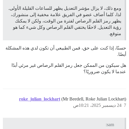
ومع ذلك، لا يزال مؤشر التعديل يظهر للساعات القليلة الأولى.
لذا، كلما أضاف عضو في الفريق علامة مخفية إلى منشورك،
يظهر رمز القلم الرصاص لفترة من الوقت، ولكن لا يمكنك
رؤية التعديل. لاحقًا يختفي القلم الرصاص وكل شيء كما هو
متوقع.
حسنًا، إذا كنت على حق، فمن الطبيعي أن تكون لدي هذه المشكلة
أيضًا.
هل سيكون من الممكن جعل رمز القلم الرصاص غير مرئي أبدًا
عندما لا يكون ضروريًا؟
roke_julian_lockhart
(Mr Beedell, Roke Julian Lockhart)
7
24 ديسمبر 2025، 10:21ص
sam: