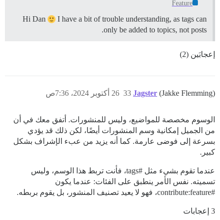
Feature
Hi Dan
I have a bit of trouble understanding, as tags can
only be added to topics, not posts.
إعجابَين (2)
(Jakke Flemming)
Jagster
33
26 أكتوبر 2024، 7:36ص
الوسوم مخصصة للمواضيع، وليس للمنشورات. أتفق معك في أن
من الجميل إمكانية وسم المنشورات أيضًا، لكن ذلك قد يؤدي
بسرعة إلى فوضى عارمة. كما أنه يزيد من عبء الإشراف بشكل
كبير.
عندما تقوم بشيء مثل
#tags،
فأنت تربط هذا الوسم، وليس
تسميته. نفس الأمر ينطبق على الفئات: عندما يكون
#contribute:feature،
فهو لا يعيد تصنيف المنشور، بل يقوم بربطه.
3 إعجابات