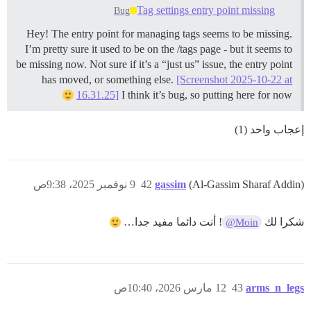
Tag settings entry point missing
Bug
Hey! The entry point for managing tags seems to be missing.
I’m pretty sure it used to be on the /tags page - but it seems to
be missing now. Not sure if it’s a “just us” issue, the entry point
has moved, or something else.
[Screenshot 2025-10-22 at
16.31.25]
I think it’s bug, so putting here for now
إعجاب واحد (1)
(Al-Gassim Sharaf Addin)
gassim
42
9 نوفمبر 2025، 9:38ص
شكرا لك
! أنت دائما مفيد جدا…
@Moin
arms_n_legs
43
12 مارس 2026، 10:40ص