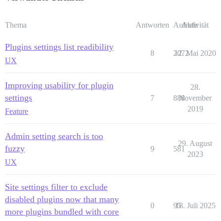
Thema
Antworten
Aufrufe
Aktivität
Plugins settings list readibility
8
2072
12. Mai 2020
UX
Improving usability for plugin
28.
settings
7
888
November
2019
Feature
Admin setting search is too
29. August
fuzzy
9
581
2023
UX
Site settings filter to exclude
disabled plugins now that many
0
95
18. Juli 2025
more plugins bundled with core