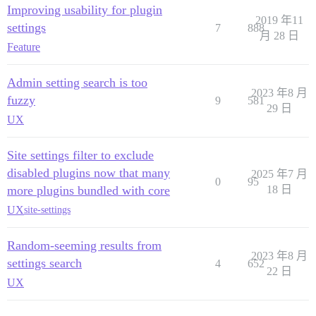
Improving usability for plugin
2019 年11
settings
7
888
月 28 日
Feature
Admin setting search is too
2023 年8 月
fuzzy
9
581
29 日
UX
Site settings filter to exclude
disabled plugins now that many
2025 年7 月
0
95
more plugins bundled with core
18 日
UX
site-settings
Random-seeming results from
2023 年8 月
settings search
4
652
22 日
UX