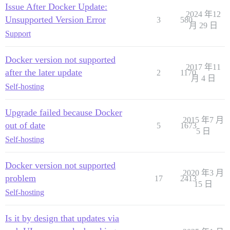
Issue After Docker Update:
2024 年12
Unsupported Version Error
3
580
月 29 日
Support
Docker version not supported
2017 年11
after the later update
2
1170
月 4 日
Self-hosting
Upgrade failed because Docker
2015 年7 月
out of date
5
1673
5 日
Self-hosting
Docker version not supported
2020 年3 月
problem
17
2413
15 日
Self-hosting
Is it by design that updates via