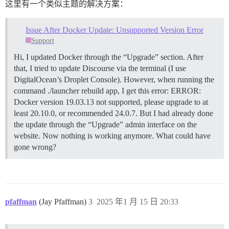
这里有一个类似主题的解决方案：
Issue After Docker Update: Unsupported Version Error
Support
Hi, I updated Docker through the “Upgrade” section. After
that, I tried to update Discourse via the terminal (I use
DigitalOcean’s Droplet Console). However, when running the
command ./launcher rebuild app, I get this error: ERROR:
Docker version 19.03.13 not supported, please upgrade to at
least 20.10.0, or recommended 24.0.7. But I had already done
the update through the “Upgrade” admin interface on the
website. Now nothing is working anymore. What could have
gone wrong?
pfaffman
(Jay Pfaffman)
3
2025 年1 月 15 日 20:33