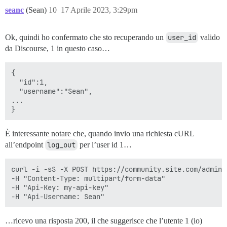
seanc
(Sean)
10
17 Aprile 2023, 3:29pm
Ok, quindi ho confermato che sto recuperando un
user_id
valido
da Discourse, 1 in questo caso…
{

  "id":1,

  "username":"Sean",

...

È interessante notare che, quando invio una richiesta cURL
all’endpoint
log_out
per l’user id 1…
curl -i -sS -X POST https://community.site.com/admin/
-H "Content-Type: multipart/form-data" 

-H "Api-Key: my-api-key" 

…ricevo una risposta 200, il che suggerisce che l’utente 1 (io)