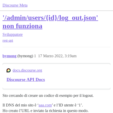
Discourse Meta
'/admin/users/{id}/log_out.json'
non funziona
Sviluppatore
rest-api
bymong
(bymong)
1
17 Marzo 2022, 3:19am
docs.discourse.org
Discourse API Docs
Sto cercando di creare un codice di esempio per il logout.
Il DNS del mio sito è ‘
aaa.com
’ e l’ID utente è ‘1’.
Ho creato l’URL e inviato la richiesta in questo modo.