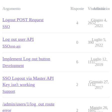
Argomento
Risposte
Visualizzazioni
Attività
Logout POST Request
Giugno 4,
4
2652
2021
SSO
Log out user API
Luglio 5,
0
390
2022
SSO
rest-api
Implement Log out button
Luglio 12,
6
1111
2019
Development
SSO Logout via Master API
Gennaio 27,
Key isn't working
2
1132
2017
Support
/admin/users/1/log_out route
Maggio 26,
error
2
1691