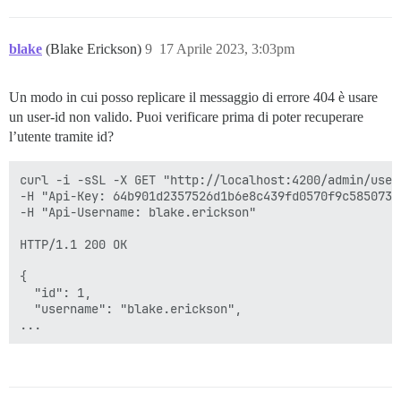
blake
(Blake Erickson)
9
17 Aprile 2023, 3:03pm
Un modo in cui posso replicare il messaggio di errore 404 è usare
un user-id non valido. Puoi verificare prima di poter recuperare
l’utente tramite id?
curl -i -sSL -X GET "http://localhost:4200/admin/users
-H "Api-Key: 64b901d2357526d1b6e8c439fd0570f9c585073e
-H "Api-Username: blake.erickson"

HTTP/1.1 200 OK

{

  "id": 1,

  "username": "blake.erickson",
