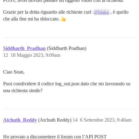
POST, avrei dovuto passare un oggetto vuoto con la richiesta.
Grazie per la dritta riguardo alle richieste curl
, è quello
@blake
che alla fine mi ha sbloccato.
Siddharth_Pradhan
(Siddharth Pradhan)
12
18 Maggio 2023, 9:09am
Ciao Sean,
Puoi condividere il codice log_out.json dato che sto lavorando su
una richiesta simile?
Atchuth_Reddy
(Atchuth Reddy)
14
6 Settembre 2023, 9:40am
Ho provato a disconnettere il forum con l’API POST