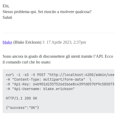
Ehi,
Stesso problema qui. Sei riuscito a risolvere qualcosa?
Saluti
blake
(Blake Erickson)
3
17 Aprile 2023, 2:37pm
Sono ancora in grado di disconnettere gli utenti tramite l’API. Ecco
il comando curl che ho usato:
curl -i -sS -X POST "http://localhost:4200/admin/user
-H "Content-Type: multipart/form-data"  \

-H "Api-Key: 64b901d2357526d1b6e8c439fd0570f9c585073e
-H "Api-Username: blake.erickson" 

HTTP/1.1 200 OK
