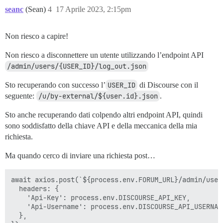
seanc
(Sean)
4
17 Aprile 2023, 2:15pm
Non riesco a capire!
Non riesco a disconnettere un utente utilizzando l’endpoint API
/admin/users/{USER_ID}/log_out.json
Sto recuperando con successo l’
USER_ID
di Discourse con il
seguente:
/u/by-external/${user.id}.json
.
Sto anche recuperando dati colpendo altri endpoint API, quindi
sono soddisfatto della chiave API e della meccanica della mia
richiesta.
Ma quando cerco di inviare una richiesta post…
await axios.post(`${process.env.FORUM_URL}/admin/user
  headers: {

    'Api-Key': process.env.DISCOURSE_API_KEY,

    'Api-Username': process.env.DISCOURSE_API_USERNAME
  },
