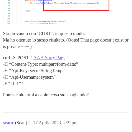
Sto provando con ‘CURL’, in questo modo.
Ma ho ottenuto lo stesso risultato. (Oops! That page doesn’t exist or
is private ~~~ )
curl -X POST "
AAA Sorry Page
"
-H “Content-Type: multipart/form-data;”
-H “Api-Key: secretStringTemp”
-H “Api-Username: system”
-F “id=1” \
Potreste aiutarmi a capire cosa sto sbagliando?
seanc
(Sean)
2
17 Aprile 2023, 2:22pm