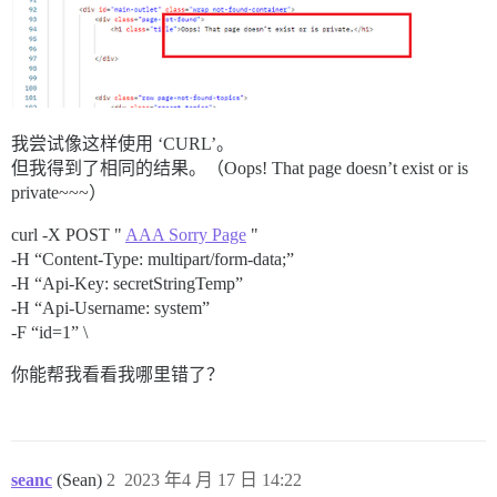
我尝试像这样使用 ‘CURL’。
但我得到了相同的结果。（Oops! That page doesn’t exist or is
private~~~）
curl -X POST "
AAA Sorry Page
"
-H “Content-Type: multipart/form-data;”
-H “Api-Key: secretStringTemp”
-H “Api-Username: system”
-F “id=1” \
你能帮我看看我哪里错了？
seanc
(Sean)
2
2023 年4 月 17 日 14:22