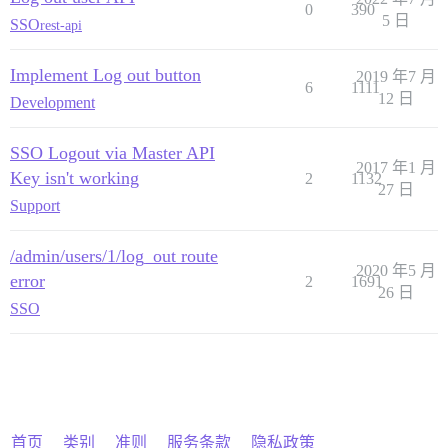
0
390
5 日
SSO
rest-api
Implement Log out button
2019 年7 月
6
1111
12 日
Development
SSO Logout via Master API
2017 年1 月
Key isn't working
2
1132
27 日
Support
/admin/users/1/log_out route
2020 年5 月
error
2
1691
26 日
SSO
首页
类别
准则
服务条款
隐私政策