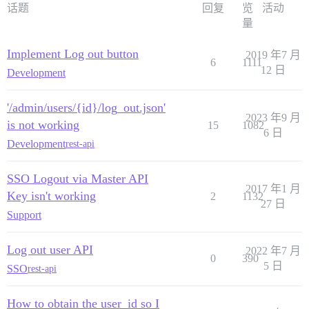
话题
回复
览
活动
量
Implement Log out button
2019 年7 月
6
1111
12 日
Development
'/admin/users/{id}/log_out.json'
2023 年9 月
is not working
15
1082
6 日
Development
rest-api
SSO Logout via Master API
2017 年1 月
Key isn't working
2
1132
27 日
Support
Log out user API
2022 年7 月
0
390
5 日
SSO
rest-api
How to obtain the user_id so I