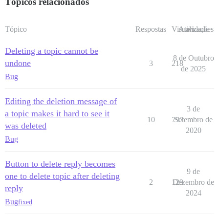
Tópicos relacionados
Tópico
Respostas
Visualizações
Atividade
Deleting a topic cannot be
8 de Outubro
undone
3
218
de 2025
Bug
Editing the deletion message of
3 de
a topic makes it hard to see it
10
797
Setembro de
was deleted
2020
Bug
Button to delete reply becomes
9 de
one to delete topic after deleting
2
129
Dezembro de
reply
2024
Bug
fixed