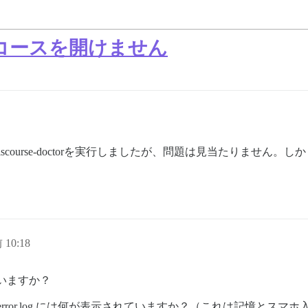
コースを開けません
course-doctorを実行しましたが、問題は見当たりません
 10:18
ていますか？
/logs/var-log/nginx/error.log には何が表示されていますか