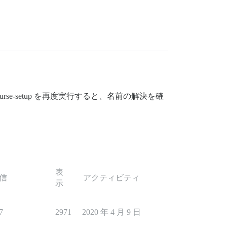
e-setup を再度実行すると、名前の解決を確
表
信
アクティビティ
示
7
2971
2020 年 4 月 9 日