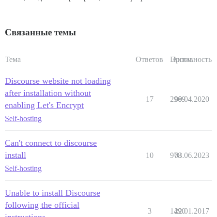
Связанные темы
Тема
Ответов
Просм.
Активность
Discourse website not loading
after installation without
17
2969
09.04.2020
enabling Let's Encrypt
Self-hosting
Can't connect to discourse
install
10
978
03.06.2023
Self-hosting
Unable to install Discourse
following the official
3
1490
22.01.2017