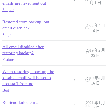
1
1252
emails are never sent out
月 1 日
Support
Restored from backup, but
2022 年4 月
email disabled?
3
1085
16 日
Support
All email disabled after
2019 年2 月
restoring backup?
5
959
25 日
Feature
When restoring a backup, the
'disable email' will be set to
2019 年4 月
8
878
non-staff from no
16 日
Bug
Re-Send failed e-mails
2021 年1 月
5
699