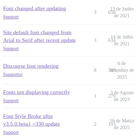
Font changed after updating
13 de Junho
3
658
de 2021
Support
Site default font changed from
14 de Julho
Arial to Serif after recent update
3
634
de 2021
Support
6 de
Discourse font rendering
8
345
Setembro de
Support
rtl
2025
Fonts not displaying correctly
3 de Agosto
1
279
de 2023
Support
Font Style Broke after
16 de Março
v3.5.0.beta1 +330 update
2
103
de 2025
Support