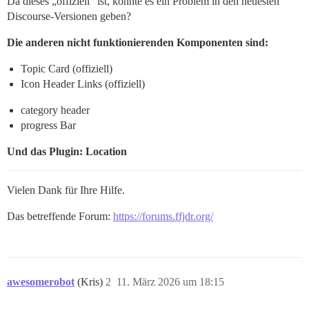
Da dieses „offiziell“ ist, könnte es ein Problem in den neuesten
Discourse-Versionen geben?
Die anderen nicht funktionierenden Komponenten sind:
Topic Card (offiziell)
Icon Header Links (offiziell)
category header
progress Bar
Und das Plugin: Location
Vielen Dank für Ihre Hilfe.
Das betreffende Forum:
https://forums.ffjdr.org/
awesomerobot
(Kris)
2
11. März 2026 um 18:15