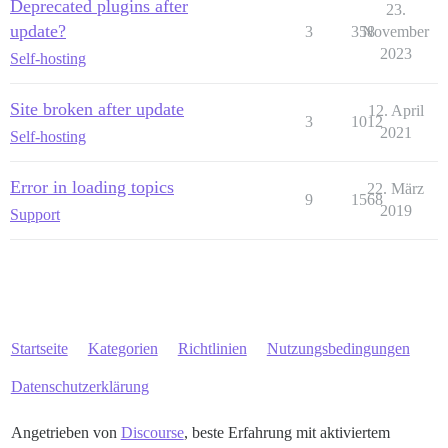
Deprecated plugins after
23.
update?
3
358
November
2023
Self-hosting
Site broken after update
12. April
3
1012
2021
Self-hosting
Error in loading topics
22. März
9
1568
2019
Support
Startseite
Kategorien
Richtlinien
Nutzungsbedingungen
Datenschutzerklärung
Angetrieben von
Discourse
, beste Erfahrung mit aktiviertem