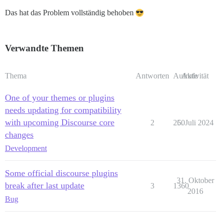
Das hat das Problem vollständig behoben
Verwandte Themen
Thema
Antworten
Aufrufe
Aktivität
One of your themes or plugins
needs updating for compatibility
with upcoming Discourse core
2
250
6. Juli 2024
changes
Development
Some official discourse plugins
31. Oktober
break after last update
3
1360
2016
Bug