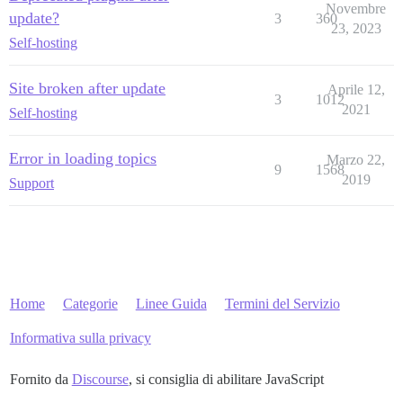
Novembre
update?
3
360
23, 2023
Self-hosting
Site broken after update
Aprile 12,
3
1012
2021
Self-hosting
Error in loading topics
Marzo 22,
9
1568
2019
Support
Home
Categorie
Linee Guida
Termini del Servizio
Informativa sulla privacy
Fornito da
Discourse
, si consiglia di abilitare JavaScript