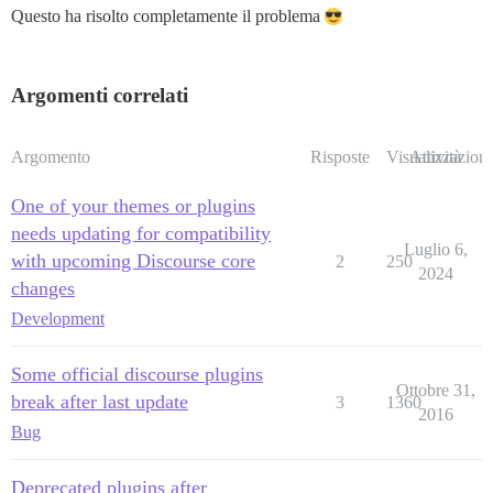
Questo ha risolto completamente il problema
Argomenti correlati
Argomento
Risposte
Visualizzazioni
Attività
One of your themes or plugins
needs updating for compatibility
Luglio 6,
with upcoming Discourse core
2
250
2024
changes
Development
Some official discourse plugins
Ottobre 31,
break after last update
3
1360
2016
Bug
Deprecated plugins after