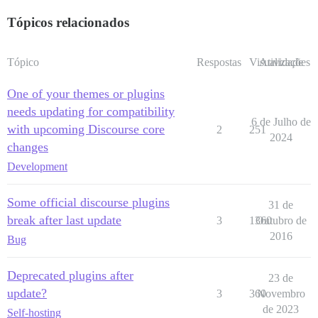
Tópicos relacionados
Tópico
Respostas
Visualizações
Atividade
One of your themes or plugins
needs updating for compatibility
6 de Julho de
with upcoming Discourse core
2
251
2024
changes
Development
Some official discourse plugins
31 de
break after last update
3
1360
Outubro de
2016
Bug
Deprecated plugins after
23 de
update?
3
360
Novembro
de 2023
Self-hosting