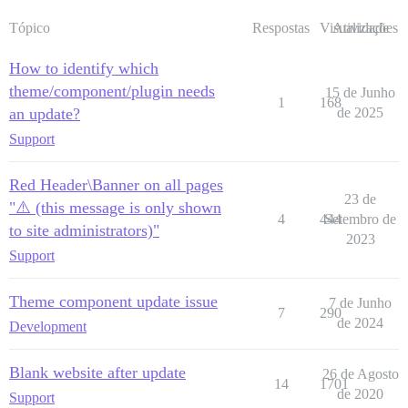
Tópico
Respostas
Visualizações
Atividade
How to identify which
theme/component/plugin needs
15 de Junho
1
168
an update?
de 2025
Support
Red Header\Banner on all pages
23 de
"⚠️ (this message is only shown
4
444
Setembro de
to site administrators)"
2023
Support
Theme component update issue
7 de Junho
7
290
de 2024
Development
Blank website after update
26 de Agosto
14
1701
de 2020
Support