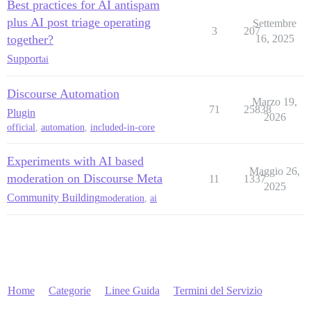
Best practices for AI antispam
plus AI post triage operating
Settembre
3
207
together?
16, 2025
Support
ai
Discourse Automation
Marzo 19,
71
25838
Plugin
2026
official
,
automation
,
included-in-core
Experiments with AI based
Maggio 26,
moderation on Discourse Meta
11
1337
2025
Community Building
moderation
,
ai
Home
Categorie
Linee Guida
Termini del Servizio