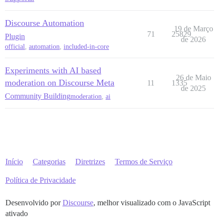
Discourse Automation
19 de Março
71
25829
Plugin
de 2026
official
,
automation
,
included-in-core
Experiments with AI based
26 de Maio
moderation on Discourse Meta
11
1335
de 2025
Community Building
moderation
,
ai
Início
Categorias
Diretrizes
Termos de Serviço
Política de Privacidade
Desenvolvido por
Discourse
, melhor visualizado com o JavaScript
ativado