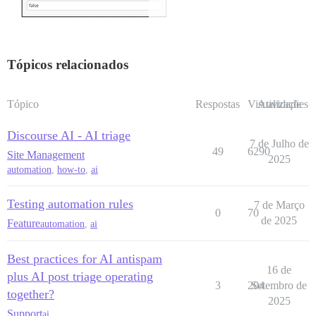
Tópicos relacionados
Tópico
Respostas
Visualizações
Atividade
Discourse AI - AI triage
7 de Julho de
49
6290
Site Management
2025
automation
,
how-to
,
ai
Testing automation rules
7 de Março
0
70
de 2025
Feature
automation
,
ai
Best practices for AI antispam
16 de
plus AI post triage operating
3
204
Setembro de
together?
2025
Support
ai