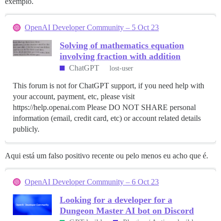
exemplo.
OpenAI Developer Community – 5 Oct 23
Solving of mathematics equation
involving fraction with addition
ChatGPT
lost-user
This forum is not for ChatGPT support, if you need help with
your account, payment, etc, please visit
https://help.openai.com Please DO NOT SHARE personal
information (email, credit card, etc) or account related details
publicly.
Aqui está um falso positivo recente ou pelo menos eu acho que é.
OpenAI Developer Community – 6 Oct 23
Looking for a developer for a
Dungeon Master AI bot on Discord