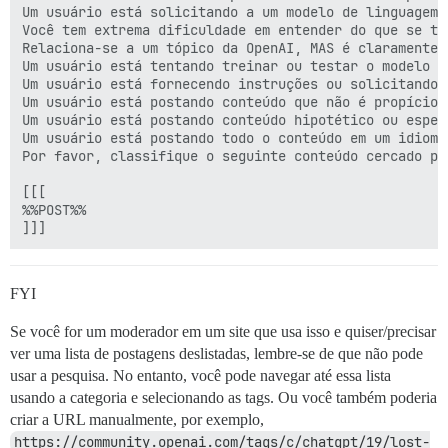
Um usuário está solicitando a um modelo de linguagem 
Você tem extrema dificuldade em entender do que se tra
Relaciona-se a um tópico da OpenAI, MAS é claramente 
Um usuário está tentando treinar ou testar o modelo d
Um usuário está fornecendo instruções ou solicitando 
Um usuário está postando conteúdo que não é propício 
Um usuário está postando conteúdo hipotético ou espec
Um usuário está postando todo o conteúdo em um idioma
Por favor, classifique o seguinte conteúdo cercado por
[[[

%%POST%%

FYI
Se você for um moderador em um site que usa isso e quiser/precisar
ver uma lista de postagens deslistadas, lembre-se de que não pode
usar a pesquisa. No entanto, você pode navegar até essa lista
usando a categoria e selecionando as tags. Ou você também poderia
criar a URL manualmente, por exemplo,
https://community.openai.com/tags/c/chatgpt/19/lost-