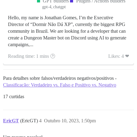
GPT builders
Plugins / Actions builders
gpt-4
chatgpt
Hello, my name is Jonathan Gomes, I’m the Executive
Director of “Dormir Não Dá XP”, currently the biggest RPG
community in Brazil. We are looking for a developer that can
create a Dungeon Master bot on Discord using AI to generate
campaigns,...
Reading time: 1 mins 🕑
Likes: 4 ❤
Para detalhes sobre falsos/verdadeiros negativos/positivos -
Classificação: Verdadeiro vs. Falso e Positivo vs. Negativo
17 curtidas
EricGT
(EricGT)
4
Outubro 10, 2023, 1:50pm