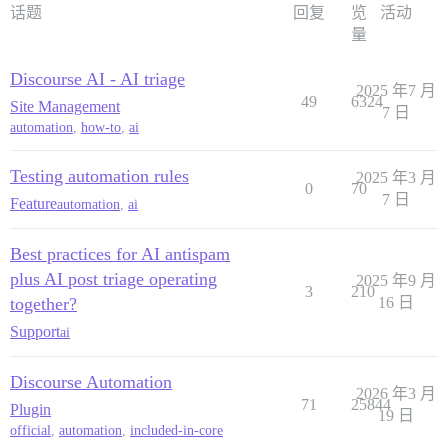
话题
回复
览
活动
量
Discourse AI - AI triage
2025 年7 月
49
6324
Site Management
7 日
automation
,
how-to
,
ai
Testing automation rules
2025 年3 月
0
70
7 日
Feature
automation
,
ai
Best practices for AI antispam
plus AI post triage operating
2025 年9 月
3
210
together?
16 日
Support
ai
Discourse Automation
2026 年3 月
71
25844
Plugin
19 日
official
,
automation
,
included-in-core