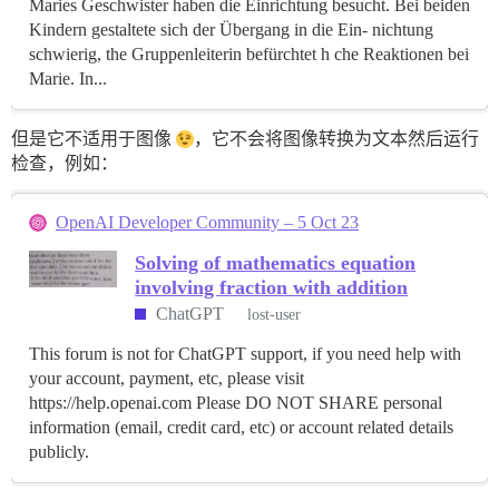
Maries Geschwister haben die Einrichtung besucht. Bei beiden
Kindern gestaltete sich der Übergang in die Ein- nichtung
schwierig, the Gruppenleiterin befürchtet h che Reaktionen bei
Marie. In...
但是它不适用于图像
，它不会将图像转换为文本然后运行
检查，例如：
OpenAI Developer Community – 5 Oct 23
Solving of mathematics equation
involving fraction with addition
ChatGPT
lost-user
This forum is not for ChatGPT support, if you need help with
your account, payment, etc, please visit
https://help.openai.com Please DO NOT SHARE personal
information (email, credit card, etc) or account related details
publicly.