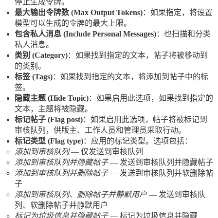
停止生成令牌。
最大输出令牌数 (Max Output Tokens)
：如果指定，将设置
模型可以生成的令牌的最大上限。
包含私人消息 (Include Personal Messages)
：也扫描和分类
私人消息。
类别 (Category)
：如果找到指定的文本，帖子将被移动到
的类别。
标签 (Tags)
：如果找到指定的文本，将添加到帖子中的标
签。
隐藏主题 (Hide Topic)
：如果启用此选项，如果找到指定的
文本，主题将被隐藏。
标记帖子 (Flag post)
：如果启用此选项，帖子将被标记到
审核队列，供版主、工作人员和管理员采取行动。
标记类型 (Flag type)
：应用的标记类型。选项包括：
添加到审核队列
— 仅发送到审核队列
添加到审核队列并隐藏帖子
— 发送到审核队列并隐藏帖子
添加到审核队列并删除帖子
— 发送到审核队列并软删除帖
子
添加到审核队列、删除帖子并静默用户
— 发送到审核队
列、软删除帖子并静默用户
标记为垃圾信息并隐藏帖子
— 标记为垃圾信息并隐藏