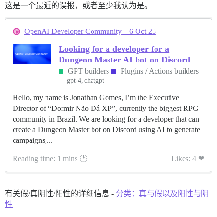
这是一个最近的误报，或者至少我认为是。
OpenAI Developer Community – 6 Oct 23
Looking for a developer for a
Dungeon Master AI bot on Discord
GPT builders
Plugins / Actions builders
gpt-4
chatgpt
Hello, my name is Jonathan Gomes, I’m the Executive
Director of “Dormir Não Dá XP”, currently the biggest RPG
community in Brazil. We are looking for a developer that can
create a Dungeon Master bot on Discord using AI to generate
campaigns,...
Reading time: 1 mins 🕑
Likes: 4 ❤
有关假/真阴性/阳性的详细信息 -
分类：真与假以及阳性与阴
性