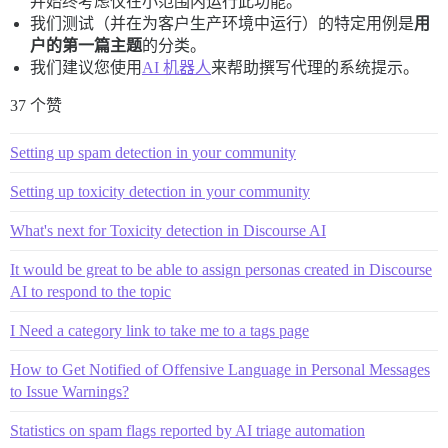
并始终考虑仅在小范围内运行此功能。
我们测试（并在为客户生产环境中运行）的特定用例是
用
户的第一篇主题
的分类。
我们建议您使用
AI 机器人
来帮助撰写代理的系统提示。
37 个赞
Setting up spam detection in your community
Setting up toxicity detection in your community
What's next for Toxicity detection in Discourse AI
It would be great to be able to assign personas created in Discourse
AI to respond to the topic
I Need a category link to take me to a tags page
How to Get Notified of Offensive Language in Personal Messages
to Issue Warnings?
Statistics on spam flags reported by AI triage automation