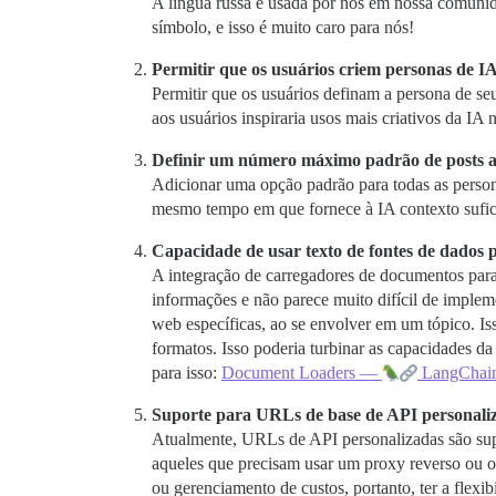
A língua russa é usada por nós em nossa comuni
símbolo, e isso é muito caro para nós!
Permitir que os usuários criem personas de I
Permitir que os usuários definam a persona de seu
aos usuários inspiraria usos mais criativos da IA 
Definir um número máximo padrão de posts a
Adicionar uma opção padrão para todas as persona
mesmo tempo em que fornece à IA contexto sufic
Capacidade de usar texto de fontes de dados 
A integração de carregadores de documentos para 
informações e não parece muito difícil de imple
web específicas, ao se envolver em um tópico. I
formatos. Isso poderia turbinar as capacidades 
para isso:
Document Loaders —
LangChain
Suporte para URLs de base de API personaliz
Atualmente, URLs de API personalizadas são supo
aqueles que precisam usar um proxy reverso ou 
ou gerenciamento de custos, portanto, ter a flexibi