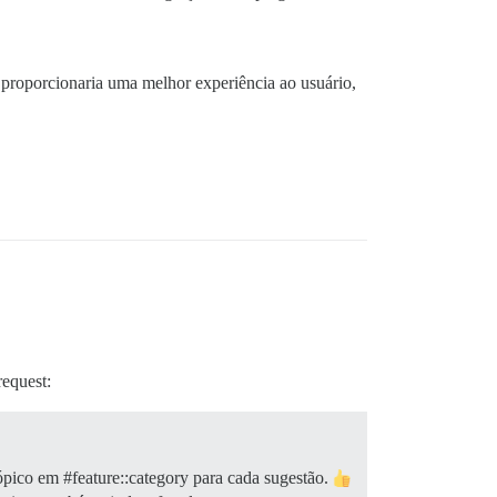
io proporcionaria uma melhor experiência ao usuário,
equest:
tópico em
#feature::category
para cada sugestão.