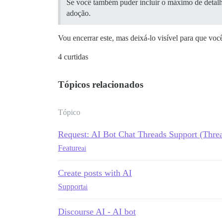
Se você também puder incluir o máximo de detalhes
adoção.
Vou encerrar este, mas deixá-lo visível para que voc
4 curtidas
Tópicos relacionados
Tópico
Request: AI Bot Chat Threads Support (Thre
Feature
ai
Create posts with AI
Support
ai
Discourse AI - AI bot