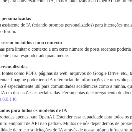
dade para conversar com a IA, mas o tokenizador da OpenAI não func
A personalizadas
 assistente de IA (criando prompts personalizados) para interações mais
no fórum.
 serem incluídos como contexto
s para limitar o contexto a um certo número de posts recentes poderia 
iente para responder adequadamente.
personalizadas
fontes como PDFs, páginas da web, arquivos do Google Drive, etc., fac
mentar. Imagine poder ter a IA referenciando informações de um whitep
sso é especialmente útil para comunidades acadêmicas como a minha, qu
da IA em discussões especializadas. Ferramentas de carregamento de d
 0.0.146
ados para todos os modelos de IA
rtadas apenas para OpenAI. Estender essa capacidade para todos os pr
outro endpoint de API não padrão. Muitos de nós dependemos de proxie
lidade de rotear solicitações de IA através de nossa própria infraestrutu