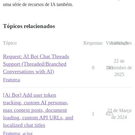
uma série de recursos de IA também.
Tópicos relacionados
Tópico
Respostas
Visualizações
Atividade
Request: AI Bot Chat Threads
22 de
Support (Threaded/Branched
0
103
Dezembro de
Conversations with AI)
2025
Feature
ai
[Ai Bot] Add user token
tracking, custom AI personas,
max context posts, document
22 de Março
1
625
loading, custom API URLs, and
de 2024
localized chat titles
Feature
ai
,
ai-bot