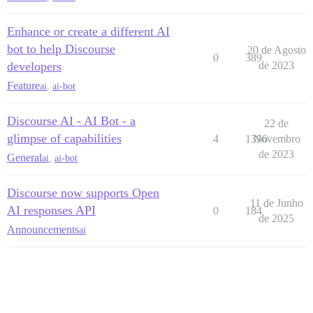
Enhance or create a different AI
bot to help Discourse
20 de Agosto
0
389
developers
de 2023
Feature
ai
,
ai-bot
Discourse AI - AI Bot - a
22 de
glimpse of capabilities
4
1396
Novembro
de 2023
General
ai
,
ai-bot
Discourse now supports Open
11 de Junho
AI responses API
0
184
de 2025
Announcements
ai