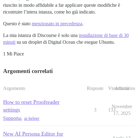
riuscito in modo affidabile a far applicare queste modifiche è
ricostruire l’intera istanza, come ho già indicato.
Questo è stato
menzionato in precedenza
.
La mia istanza di Discourse è solo una
installazione di base di 30
minuti
su un droplet di Digital Ocean che esegue Ubuntu.
1 Mi Piace
Argomenti correlati
Argomento
Risposte
Visualizzazioni
Attività
How to reset Proofreader
Novembre
settings
3
133
17, 2025
Support
ai
,
ai-helper
New AI Persona Editor for