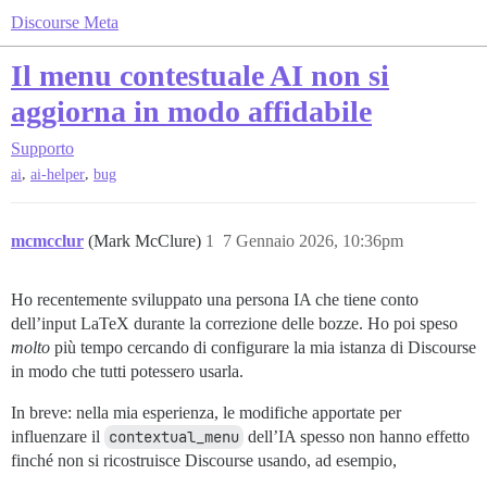
Discourse Meta
Il menu contestuale AI non si
aggiorna in modo affidabile
Supporto
,
,
ai
ai-helper
bug
mcmcclur
(Mark McClure)
1
7 Gennaio 2026, 10:36pm
Ho recentemente sviluppato una persona IA che tiene conto
dell’input LaTeX durante la correzione delle bozze. Ho poi speso
molto
più tempo cercando di configurare la mia istanza di Discourse
in modo che tutti potessero usarla.
In breve: nella mia esperienza, le modifiche apportate per
influenzare il
contextual_menu
dell’IA spesso non hanno effetto
finché non si ricostruisce Discourse usando, ad esempio,