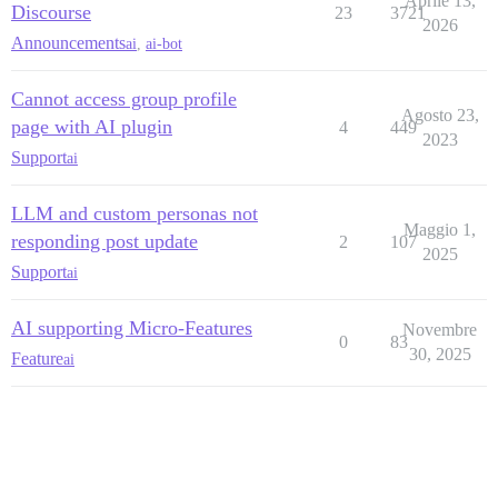
Aprile 13,
Discourse
23
3721
2026
Announcements
ai
,
ai-bot
Cannot access group profile
Agosto 23,
page with AI plugin
4
449
2023
Support
ai
LLM and custom personas not
Maggio 1,
responding post update
2
107
2025
Support
ai
AI supporting Micro-Features
Novembre
0
83
30, 2025
Feature
ai