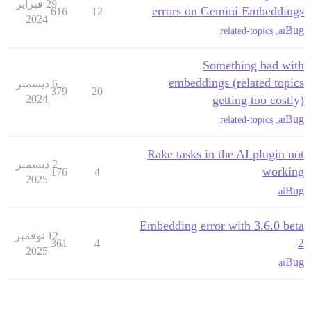
29 فبراير
errors on Gemini Embeddings
616
12
2024
Bug
related-topics
,
ai
Something bad with
embeddings (related topics
6 ديسمبر
379
20
2024
getting too costly)
Bug
related-topics
,
ai
Rake tasks in the AI plugin not
2 ديسمبر
working
176
4
2025
Bug
ai
Embedding error with 3.6.0 beta
12 نوفمبر
2
361
4
2025
Bug
ai