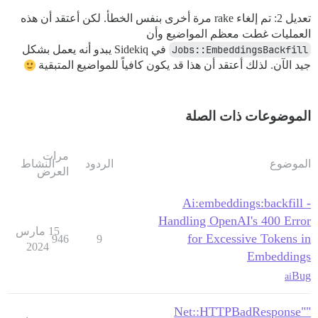
تعديل 2: تم إلغاء rake مرة أخرى بنفس الخطأ. لكن أعتقد أن هذه
العمليات غطت معظم المواضيع وأن
Jobs::EmbeddingsBackfill
في Sidekiq يبدو أنه يعمل بشكل
جيد الآن. لذلك أعتقد أن هذا قد يكون كافياً للمواضيع المتبقية
الموضوعات ذات الصلة
مرات
الموضوع
الردود
النشاط
العرض
Ai:embeddings:backfill -
Handling OpenAI's 400 Error
15 مارس
for Excessive Tokens in
946
9
2024
Embeddings
Bug
ai
"Net::HTTPBadResponse"