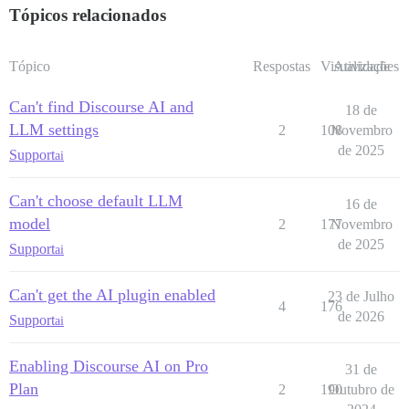
Tópicos relacionados
Tópico
Respostas
Visualizações
Atividade
Can't find Discourse AI and
18 de
LLM settings
2
108
Novembro
de 2025
Support
ai
Can't choose default LLM
16 de
model
2
177
Novembro
de 2025
Support
ai
Can't get the AI plugin enabled
23 de Julho
4
176
de 2026
Support
ai
Enabling Discourse AI on Pro
31 de
Plan
2
190
Outubro de