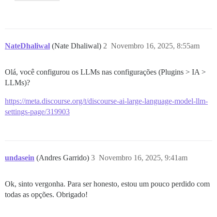
NateDhaliwal
(Nate Dhaliwal)
2
Novembro 16, 2025, 8:55am
Olá, você configurou os LLMs nas configurações (Plugins > IA >
LLMs)?
https://meta.discourse.org/t/discourse-ai-large-language-model-llm-
settings-page/319903
undasein
(Andres Garrido)
3
Novembro 16, 2025, 9:41am
Ok, sinto vergonha. Para ser honesto, estou um pouco perdido com
todas as opções. Obrigado!