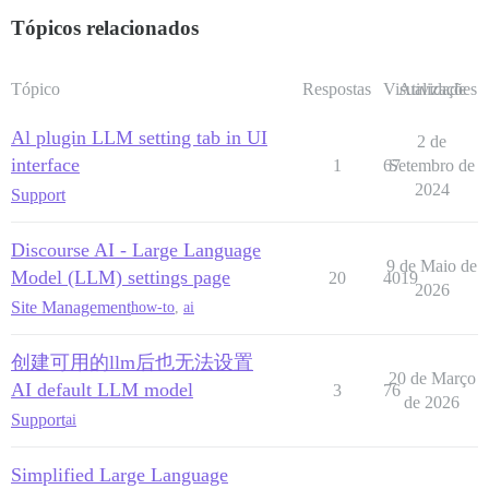
Tópicos relacionados
Tópico
Respostas
Visualizações
Atividade
Al plugin LLM setting tab in UI
2 de
interface
1
67
Setembro de
2024
Support
Discourse AI - Large Language
9 de Maio de
Model (LLM) settings page
20
4019
2026
Site Management
how-to
,
ai
创建可用的llm后也无法设置
20 de Março
AI default LLM model
3
76
de 2026
Support
ai
Simplified Large Language