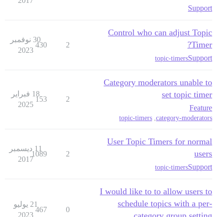
2017
Support
Control who can adjust Topic
30 نوفمبر
Timer?
430
2
2023
Support
topic-timers
Category moderators unable to
set topic timer
18 فبراير
153
2
2025
Feature
topic-timers
,
category-moderators
User Topic Timers for normal
11 ديسمبر
users
1089
2
2017
Support
topic-timers
I would like to to allow users to
schedule topics with a per-
21 يوليو
467
0
2023
category group setting