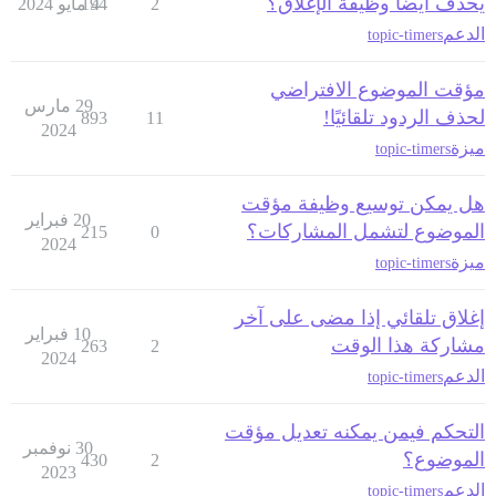
يحذف أيضاً وظيفة الإغلاق؟
2
4 مايو 2024
194
الدعم
topic-timers
مؤقت الموضوع الافتراضي
29 مارس
لحذف الردود تلقائيًا!
893
11
2024
ميزة
topic-timers
هل يمكن توسيع وظيفة مؤقت
20 فبراير
الموضوع لتشمل المشاركات؟
215
0
2024
ميزة
topic-timers
إغلاق تلقائي إذا مضى على آخر
10 فبراير
مشاركة هذا الوقت
263
2
2024
الدعم
topic-timers
التحكم فيمن يمكنه تعديل مؤقت
30 نوفمبر
الموضوع؟
430
2
2023
الدعم
topic-timers