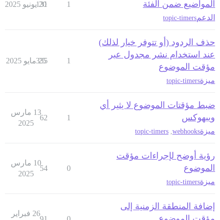
المواضيع ضمن الفئة
1
20 يونيو 2025
131
الدعم
topic-timers
حذف الردود (أو تتوفر خيار لذلك)
عند استخدام نشر مجدول عبر
1
25 مايو 2025
335
مؤقت الموضوع
ميزة
topic-timers
ضبط مؤقتات الموضوع لا يثير أي
13 مارس
ويبهوكس
62
1
2025
ميزة
topic-timers
,
webhooks
رؤية أوضح لإجراءات مؤقت
10 مارس
الموضوع
54
0
2025
ميزة
topic-timers
إضافة المنطقة الزمنية إلى
26 فبراير
مؤقت الموضوع
91
0