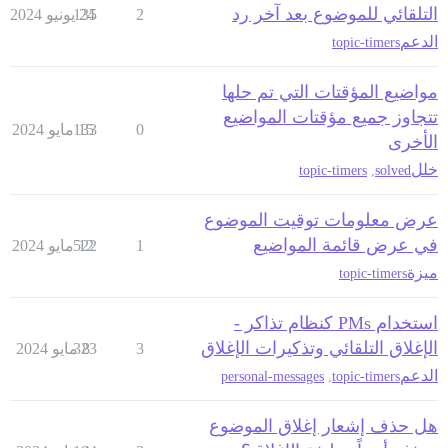
التلقائي للموضوع بعد آخر رد
2
24 يونيو 2024
135
الدعم
topic-timers
مواضيع المؤقتات التي تم حلها
تتجاوز جميع مؤقتات المواضيع
0
15 مايو 2024
133
الأخرى
خلل
topic-timers
,
solved
عرض معلومات توقيت الموضوع
في عرض قائمة المواضيع
1
12 مايو 2024
522
ميزة
topic-timers
استخدام PMs كنظام تذاكر -
الإغلاق التلقائي وتذكيرات الإغلاق
3
8 مايو 2024
323
الدعم
personal-messages
,
topic-timers
هل حذف إشعار إغلاق الموضوع