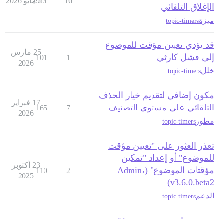
16
27 مايو 2026
2911
الإغلاق التلقائي
ميزة
topic-timers
قد يؤدي تعيين مؤقت للموضوع
25 مارس
إلى فشل كارثي
101
1
2026
خلل
topic-timers
مكون إضافي لتقديم خيار الحذف
17 فبراير
التلقائي على مستوى التصنيف
165
7
2026
مطور
topic-timers
تعذر العثور على "تعيين مؤقت
للموضوع" أو إعداد "تمكين
23 أكتوبر
مؤقتات الموضوع" (Admin،
110
2
2025
v3.6.0.beta2)
الدعم
topic-timers