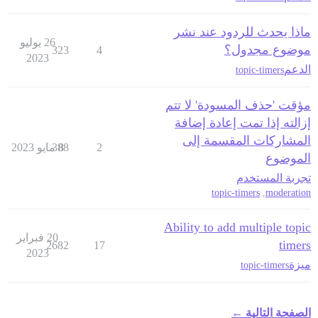
ماذا يحدث للردود عند نشر
26 يوليو
موضوع مجدول؟
323
4
2023
الدعم
topic-timers
مؤقت 'حذف المسودة' لا تتم
إزالته إذا تمت إعادة إضافة
المشاركات المقسمة إلى
2
8 مايو 2023
388
الموضوع
تجربة المستخدم
topic-timers
,
moderation
Ability to add multiple topic
20 فبراير
timers
2682
17
2023
ميزة
topic-timers
الصفحة التالية ←