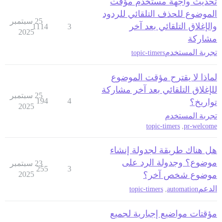
تحديث واجهة مستخدم مؤقت
الموضوع للحذف التلقائي للردود
25 سبتمبر
والإغلاق التلقائي بعد آخر
1114
3
2025
مشاركة
تجربة المستخدم
topic-timers
لماذا لا يقترح مؤقت الموضوع
للإغلاق التلقائي بعد آخر مشاركة
25 سبتمبر
194
4
تواريخ؟
2025
تجربة المستخدم
topic-timers
,
pr-welcome
هل هناك طريقة لجدولة إنشاء
موضوع؟ وجدولة الرد على
23 سبتمبر
255
3
موضوع شخص آخر؟
2025
الدعم
topic-timers
,
automation
مؤقتات مواضيع إجبارية لجميع