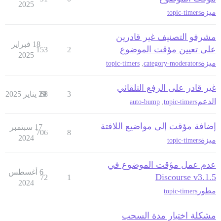
2025
ميزة
topic-timers
مشرفو التصنيف غير قادرين
18 فبراير
على تعيين مؤقت الموضوع
153
2
2025
ميزة
topic-timers
,
category-moderators
غير قادر على الرفع التلقائي
3
68
29 يناير 2025
الدعم
auto-bump
,
topic-timers
إضافة مؤقت إلى مواضيع اللافتة
17 سبتمبر
706
8
2024
ميزة
topic-timers
عدم عمل مؤقت الموضوع في
6 أغسطس
Discourse v3.1.5
72
1
2024
مطور
topic-timers
مشكلة اختيار مدة السحب