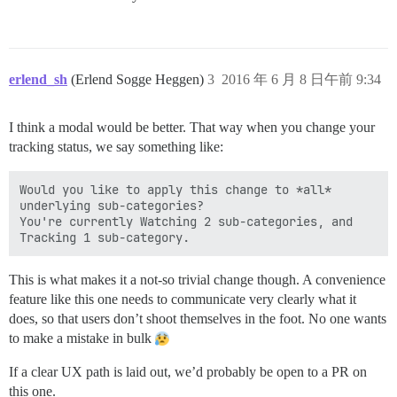
erlend_sh
(Erlend Sogge Heggen)
3
2016 年 6 月 8 日午前 9:34
I think a modal would be better. That way when you change your
tracking status, we say something like:
Would you like to apply this change to *all* 
underlying sub-categories?

You're currently Watching 2 sub-categories, and 
This is what makes it a not-so trivial change though. A convenience
feature like this one needs to communicate very clearly what it
does, so that users don’t shoot themselves in the foot. No one wants
to make a mistake in bulk
If a clear UX path is laid out, we’d probably be open to a PR on
this one.