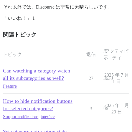
それ以外では、Discourse は非常に素晴らしいです。
「いいね！」 1
関連トピック
表
アクティビ
トピック
返信
示
ティ
Can watching a category watch
2025 年 7 月
all its subcategories as well?
27
3630
1 日
Feature
How to hide notification buttons
2025 年 1 月
for selected categories?
3
96
29 日
Support
notifications
,
interface
Set category notification state