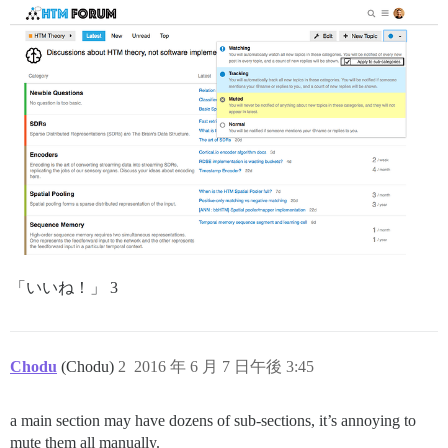
「いいね！」 3
Chodu
(Chodu)
2
2016 年 6 月 7 日午後 3:45
a main section may have dozens of sub-sections, it’s annoying to
mute them all manually.