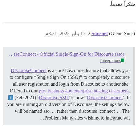
شكراً مقدماً..
(Glenn Sims)
Simsnet
2
17 يناير 2022، 3:31م
Setup DiscourseConnect - Official Single-Sign-On for Discourse (sso)
Integrations
DiscourseConnect
is a core Discourse feature that allows you
to configure “Single Sign-On (SSO)” to completely outsource
all user registration and login from Discourse to another site.
Offered to our
pro, business and enterprise hosting customers
.
(Feb 2021) ‘
Discourse SSO
’ is now ‘
DiscourseConnect
’. If
you are running an old version of Discourse, the settings below
will be named sso_... rather than discourse_connect_...
The
Problem Many sites wishing to integrate wit…