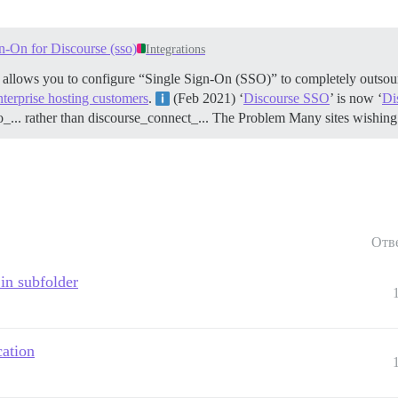
n-On for Discourse (sso)
Integrations
t allows you to configure “Single Sign-On (SSO)” to completely outsour
nterprise hosting customers
.
(Feb 2021) ‘
Discourse SSO
’ is now ‘
Di
o_... rather than discourse_connect_...
The Problem Many sites wishing 
Отв
in subfolder
cation