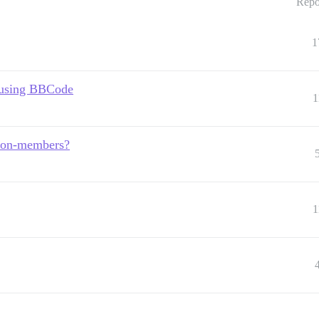
Répo
1
s using BBCode
1
o non-members?
1