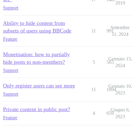
2019
Support
Ability to hide content from
Settembre
subsets of users using BBCode
11
991
11, 2024
Feature
Monetisation: how to partially
Gennaio 15,
hide posts to non-members?
5
565
2024
Support
Only register users can see more
Gennaio 10,
11
1894
2023
Support
Private content in public post?
Giugno 6,
4
659
2023
Feature