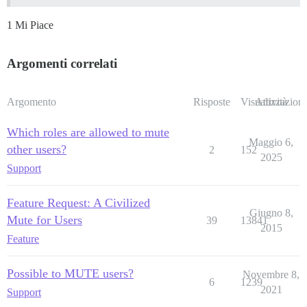
1 Mi Piace
Argomenti correlati
Argomento
Risposte
Visualizzazioni
Attività
Which roles are allowed to mute
Maggio 6,
other users?
2
152
2025
Support
Feature Request: A Civilized
Giugno 8,
Mute for Users
39
13841
2015
Feature
Possible to MUTE users?
Novembre 8,
6
1239
2021
Support