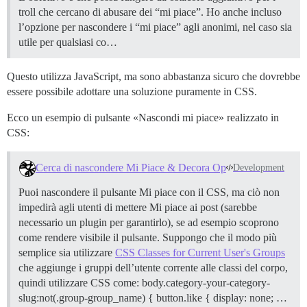
troll che cercano di abusare dei “mi piace”. Ho anche incluso
l’opzione per nascondere i “mi piace” agli anonimi, nel caso sia
utile per qualsiasi co…
Questo utilizza JavaScript, ma sono abbastanza sicuro che dovrebbe
essere possibile adottare una soluzione puramente in CSS.
Ecco un esempio di pulsante «Nascondi mi piace» realizzato in
CSS:
Cerca di nascondere Mi Piace & Decora Op
Development
Puoi nascondere il pulsante Mi piace con il CSS, ma ciò non
impedirà agli utenti di mettere Mi piace ai post (sarebbe
necessario un plugin per garantirlo), se ad esempio scoprono
come rendere visibile il pulsante. Suppongo che il modo più
semplice sia utilizzare
CSS Classes for Current User's Groups
che aggiunge i gruppi dell’utente corrente alle classi del corpo,
quindi utilizzare CSS come: body.category-your-category-
slug:not(.group-group_name) { button.like { display: none; …