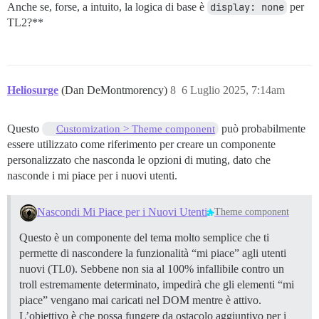
Anche se, forse, a intuito, la logica di base è
display: none
per
TL2?**
Heliosurge
(Dan DeMontmorency)
8
6 Luglio 2025, 7:14am
Questo
può probabilmente
Customization > Theme component
essere utilizzato come riferimento per creare un componente
personalizzato che nasconda le opzioni di muting, dato che
nasconde i mi piace per i nuovi utenti.
Nascondi Mi Piace per i Nuovi Utenti
Theme component
Questo è un componente del tema molto semplice che ti
permette di nascondere la funzionalità “mi piace” agli utenti
nuovi (TL0). Sebbene non sia al 100% infallibile contro un
troll estremamente determinato, impedirà che gli elementi “mi
piace” vengano mai caricati nel DOM mentre è attivo.
L’obiettivo è che possa fungere da ostacolo aggiuntivo per i