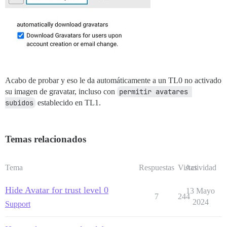
Acabo de probar y eso le da automáticamente a un TL0 no activado
su imagen de gravatar, incluso con
permitir avatares 
subidos
establecido en TL1.
Temas relacionados
Tema
Respuestas
Vistas
Actividad
Hide Avatar for trust level 0
13 Mayo
7
244
2024
Support