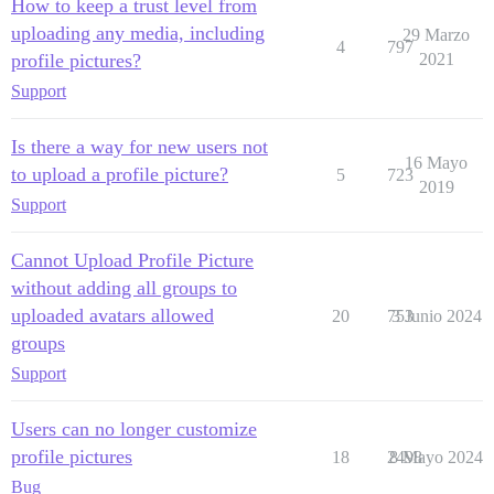
How to keep a trust level from
uploading any media, including
29 Marzo
4
797
profile pictures?
2021
Support
Is there a way for new users not
16 Mayo
to upload a profile picture?
5
723
2019
Support
Cannot Upload Profile Picture
without adding all groups to
uploaded avatars allowed
20
753
3 Junio 2024
groups
Support
Users can no longer customize
profile pictures
18
2498
8 Mayo 2024
Bug