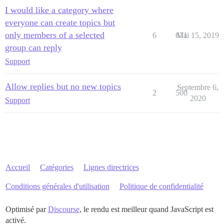
I would like a category where
everyone can create topics but
only members of a selected
6
671
Mai 15, 2019
group can reply
Support
Allow replies but no new topics
Septembre 6,
2
500
2020
Support
Accueil
Catégories
Lignes directrices
Conditions générales d'utilisation
Politique de confidentialité
Optimisé par
Discourse
, le rendu est meilleur quand JavaScript est
activé.