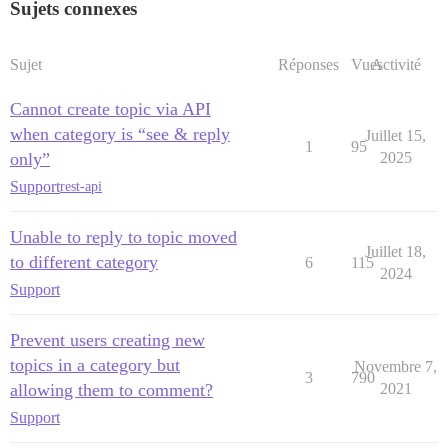
Sujets connexes
Sujet
Réponses
Vues
Activité
Cannot create topic via API
when category is “see & reply
Juillet 15,
1
95
only”
2025
Support
rest-api
Unable to reply to topic moved
Juillet 18,
to different category
6
115
2024
Support
Prevent users creating new
topics in a category but
Novembre 7,
3
790
allowing them to comment?
2021
Support