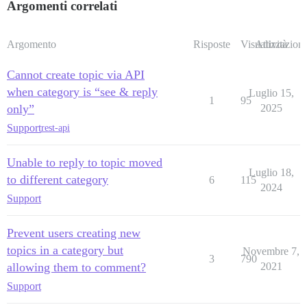
Argomenti correlati
Argomento
Risposte
Visualizzazioni
Attività
Cannot create topic via API
when category is “see & reply
Luglio 15,
1
95
only”
2025
Support
rest-api
Unable to reply to topic moved
Luglio 18,
to different category
6
115
2024
Support
Prevent users creating new
topics in a category but
Novembre 7,
3
790
allowing them to comment?
2021
Support